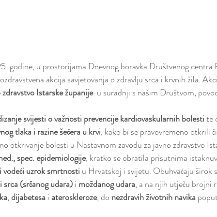
25. godine, u prostorijama Dnevnog boravka Društvenog centra 
nozdravstvena akcija savjetovanja o zdravlju srca i krvnih žila. Akci
 zdravstvo Istarske županije
  u suradnji s našim Društvom, pov
izanje svijesti o važnosti prevencije kardiovaskularnih bolesti
 te
nog tlaka i razine šećera u krvi
, kako bi se pravovremeno otkrili č
ano otkrivanje bolesti u Nastavnom zavodu za javno zdravstvo Ista
ed., spec. epidemiologije
, kratko se obratila prisutnima istaknuv
i vodeći uzrok smrtnosti
 u Hrvatskoj i svijetu. Obuhvaćaju širok 
i srca (srčanog udara)
 i 
moždanog udara
, a na njih utječu brojni 
aka
, 
dijabetesa
 i 
ateroskleroze
, do 
nezdravih životnih navika
 poput