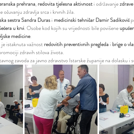
eranska prehrana
, 
redovita tjelesna aktivnost
 i održavanje 
zdrave 
 očuvanju zdravlja srca i krvnih žila.
ska sestra Sandra Duras
 i 
medicinski tehničar Damir Sadiković
 p
šećera u krvi
. Osobe kod kojih su vrijednosti bile povišene 
upućen
eljske medicine
.
e istaknuta važnost 
redovitih preventivnih pregleda
 i 
brige o vl
promociji zdravih stilova života.
vnog zavoda za javno zdravstvo Istarske županije na dolasku i s