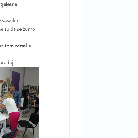
tjelesne 
rovodili su 
e su da se žurno 
astitom zdravlju
, 
uradnji!