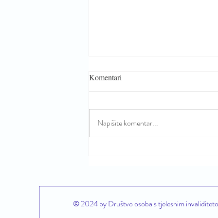
Komentari
Napišite komentar...
Pristupačnost plaža ne postiže se
kupnjom bilo kakvog pomagala,
već odabirom rješenja koja
osobama s invaliditetom
omogućuju stvarnu neovisnost
© 2024 by Društvo osoba s tjelesnim invaliditeto