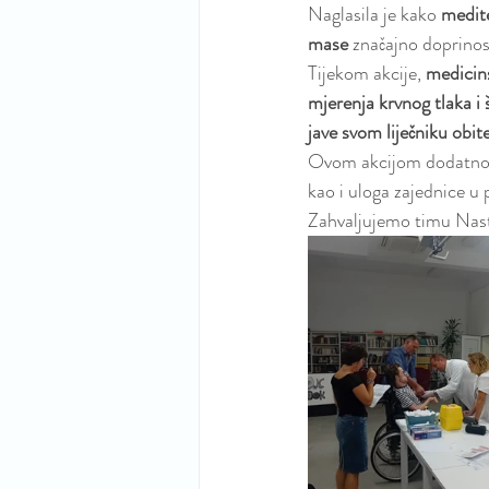
Naglasila je kako 
medit
mase
 značajno doprinose
Tijekom akcije, 
medicin
mjerenja krvnog tlaka i 
jave svom liječniku obit
Ovom akcijom dodatno j
kao i uloga zajednice u 
Zahvaljujemo timu Nasta