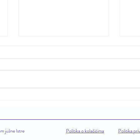
Obavijest o ljetnom radnom
vremenu
Tajništvo Društva u razdoblju od
ponedjeljka, 13. srpnja, do ponedjeljka,
7. rujna 2026. godine, radit će prema
ljetnom radnom vremenu. Radno
vrijeme tajništva bit će od ponedjeljka
Društ
do petka, od 7:00
nasta
prije
m južne Istre
Politika o kolačićima
Politika pri