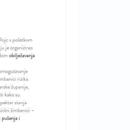
Rojc s početkom 
ju je organizirao 
odom 
obilježavanja 
 omogućavanje  
imbenici rizika.
rske županije, 
ši kako su 
spektar stanja 
rizični čimbenici – 
 
pušenja i 