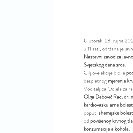
U utorak, 23. rujna 20
u 11 sati, održana je jav
Nastavni zavod za javno
Svjetskog dana srca
.
Cilj ove akcije bio je 
pod
besplatnog 
mjerenja krv
Voditeljica Odjela za r
Olga Dabović Rac, dr. m
kardiovaskularne bolest
poput 
ishemijske bolest
od 
povišenog krvnog tl
konzumacije alkohola.