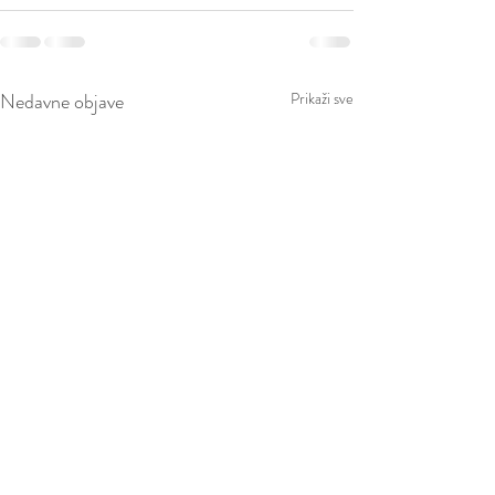
Nedavne objave
Prikaži sve
Obavijest o ljetnom radnom