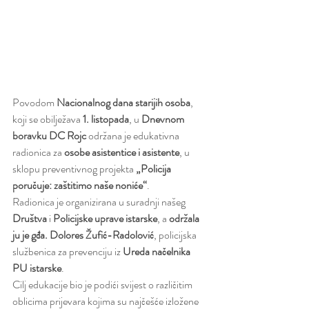
Povodom 
Nacionalnog dana starijih osoba
, 
koji se obilježava 
1. listopada
, u 
Dnevnom 
boravku DC Rojc
 održana je edukativna 
radionica za 
osobe asistentice i asistente
, u 
sklopu preventivnog projekta 
„Policija 
poručuje: zaštitimo naše noniće“
.
Radionica je organizirana u suradnji našeg 
Društva
 i 
Policijske uprave istarske
, a 
održala 
ju je gđa. Dolores Žufić-Radolović
, policijska 
službenica za prevenciju iz 
Ureda načelnika 
PU istarske
.
Cilj edukacije bio je podići svijest o različitim 
oblicima prijevara kojima su najčešće izložene 