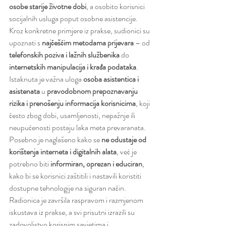
osobe starije životne dobi
, a osobito korisnici 
socijalnih usluga poput osobne asistencije. 
Kroz konkretne primjere iz prakse, sudionici su 
upoznati s 
najčešćim metodama prijevara
 – od 
telefonskih poziva i lažnih službenika
 do 
internetskih manipulacija i krađa podataka
.
Istaknuta je važna uloga 
osoba asistentica i 
asistenata
 u 
pravodobnom prepoznavanju 
rizika i prenošenju informacija korisnicima
, koji 
često zbog dobi, usamljenosti, nepažnje ili 
neupućenosti postaju laka meta prevaranata.
Posebno je naglašeno kako se 
ne odustaje od 
korištenja interneta i digitalnih alata
, već je 
potrebno biti 
informiran, oprezan i educiran
, 
kako bi se korisnici zaštitili i nastavili koristiti 
dostupne tehnologije na siguran način.
Radionica je završila raspravom i razmjenom 
iskustava iz prakse, a svi prisutni izrazili su 
zadovoljstvo korisnim savjetima i 