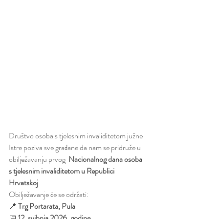
Društvo osoba s tjelesnim invaliditetom južne 
Istre poziva sve građane da nam se pridruže u 
obilježavanju prvog  
Nacionalnog dana osoba 
s tjelesnim invaliditetom u Republici 
Hrvatskoj
. 
Obilježavanje će se održati:
📍 
Trg Portarata, Pula
📅 
12. svibnja 2026. godine