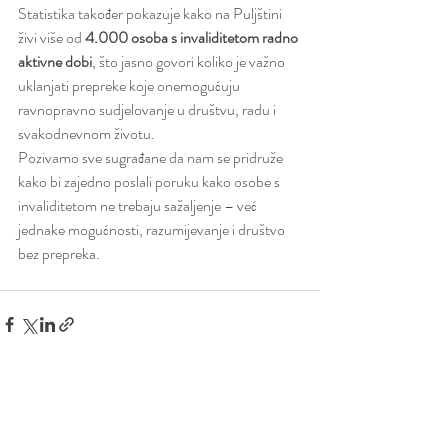
Statistika također pokazuje kako na Puljštini 
živi više od 
4.000 osoba s invaliditetom radno 
aktivne dobi
, što jasno govori koliko je važno 
uklanjati prepreke koje onemogućuju 
ravnopravno sudjelovanje u društvu, radu i 
svakodnevnom životu.
Pozivamo sve sugrađane da nam se pridruže 
kako bi zajedno poslali poruku kako osobe s 
invaliditetom ne trebaju sažaljenje – već 
jednake mogućnosti, razumijevanje i društvo 
bez prepreka.
Nedavne objave
Prikaži sve