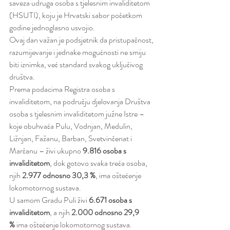
saveza udruga osoba s tjelesnim invaliditetom 
(HSUTI), koju je Hrvatski sabor početkom 
godine jednoglasno usvojio.
Ovaj dan važan je podsjetnik da pristupačnost, 
razumijevanje i jednake mogućnosti ne smiju 
biti iznimka, već standard svakog uključivog 
društva.
Prema podacima Registra osoba s 
invaliditetom, na području djelovanja Društva 
osoba s tjelesnim invaliditetom južne Istre – 
koje obuhvaća Pulu, Vodnjan, Medulin, 
Ližnjan, Fažanu, Barban, Svetvinčenat i 
Marčanu – živi ukupno 
9.816 osoba s 
invaliditetom
, dok gotovo svaka treća osoba, 
njih 
2.977 odnosno 30,3 %
, ima oštećenje 
lokomotornog sustava.
U samom Gradu Puli živi 
6.671 osoba s 
invaliditetom
, a njih 
2.000 odnosno 29,9 
%
 ima oštećenje lokomotornog sustava.