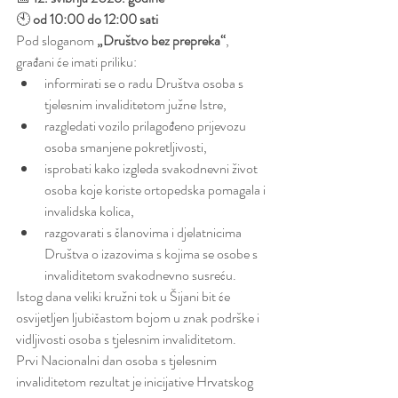
🕙 
od 10:00 do 12:00 sati
Pod sloganom 
„Društvo bez prepreka“
, 
građani će imati priliku:
informirati se o radu Društva osoba s 
tjelesnim invaliditetom južne Istre,
razgledati vozilo prilagođeno prijevozu 
osoba smanjene pokretljivosti,
isprobati kako izgleda svakodnevni život 
osoba koje koriste ortopedska pomagala i 
invalidska kolica,
razgovarati s članovima i djelatnicima 
Društva o izazovima s kojima se osobe s 
invaliditetom svakodnevno susreću.
Istog dana veliki kružni tok u Šijani bit će 
osvijetljen ljubičastom bojom u znak podrške i 
vidljivosti osoba s tjelesnim invaliditetom.
Prvi Nacionalni dan osoba s tjelesnim 
invaliditetom rezultat je inicijative Hrvatskog 